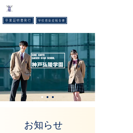
​神戸弘陵学園高等学校
卒業証明書発行
学校感染症報告書
TEL :
078-593-3535
FAX :
078-593-6215
お知らせ