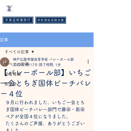
​神戸弘陵学園高等学校
卒業証明書発行
学校感染症報告書
TEL :
078-593-3535
FAX :
078-593-6215
記事
すべての記事
神戸弘陵学園高等学校 バレーボール部
すべての記事
2022年9月17日
読了時間: 1分
【バレーボール部】いちご
新着情報
一会とちぎ国体ビーチバレ
部活動
ー４位
９月に行われました、いちご一会とち
ぎ国体ビーチバレー部門で藤田・前田
ペアが全国４位になりました。
たくさんのご声援、ありがとうござい
ました。