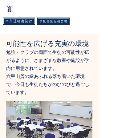
​神戸弘陵学園高等学校
卒業証明書発行
学校感染症報告書
TEL :
078-593-3535
FAX :
078-593-6215
可能性を広げる充実の環境
勉強・クラブの両面で生徒の可能性が広
がるように、さまざまな教室や施設が学
内に用意されています。
六甲山麓の緑あふれる落ち着いた環境
で、今日も生徒たちがのびのびと過ごし
ています。