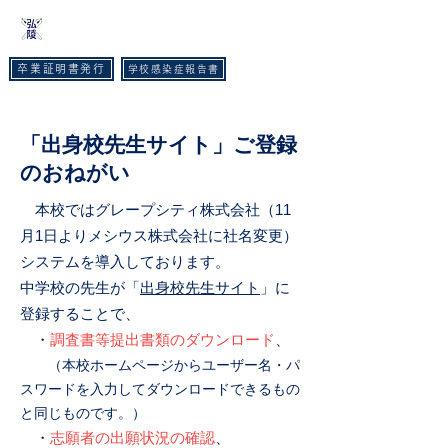
​神戸弘陵学園高等学校
卒業証明書発行
学校感染症報告書
TEL :
078-593-3535
FAX :
078-593-6215
「出身校先生サイト」ご登録
のおねがい
本校ではグレープシティ株式会社（11
月1日よりメシウス株式会社に社名変更）
システムを導入しております。
中学校の先生が「
出身校先生サイト
」に
登録することで、
・
調査書等提出書類のダウンロード
、
（本校ホームページからユーザー名・パ
スワードを入力してダウンロードできるもの
と同じものです。）
・
志願者の出願状況の確認
、