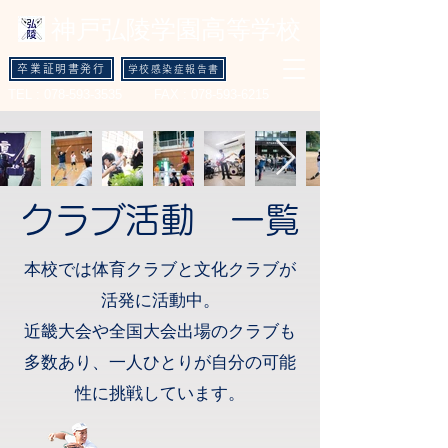
​神戸弘陵学園高等学校
卒業証明書発行
学校感染症報告書
TEL :
078-593-3535
FAX :
078-593-6215
​​クラブ活動 一覧
本校では体育クラブと文化クラブが
活発に活動中。
近畿大会や全国大会出場のクラブも
多数あり、一人ひとりが自分の可能
性に挑戦しています。