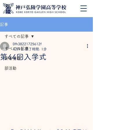
記事
すべての記事
0fh38221725612f
すべての記事
4月9日
読了時間: 1分
第44回入学式
新着情報
部活動