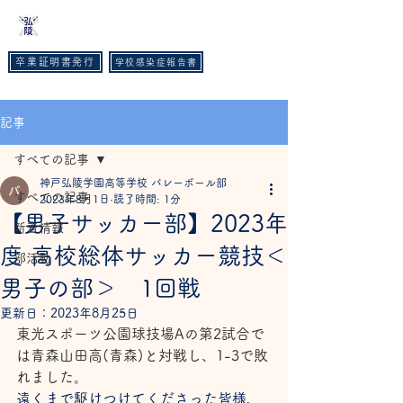
​神戸弘陵学園高等学校
卒業証明書発行
学校感染症報告書
TEL :
078-593-3535
FAX :
078-593-6215
記事
すべての記事
神戸弘陵学園高等学校 バレーボール部
すべての記事
2023年8月1日
読了時間: 1分
【男子サッカー部】2023年
新着情報
度 高校総体サッカー競技＜
部活動
男子の部＞ 1回戦
更新日：
2023年8月25日
東光スポーツ公園球技場Aの第2試合で
は青森山田高(青森)と対戦し、1-3で敗
れました。
遠くまで駆けつけてくださった皆様、