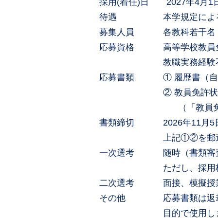
採用(着任)日 2027年4月1
待遇 本学規定による（非
募集人員 各教科若干名
応募資格 高等学校教員免
教職実務経験不
応募書類 ① 履歴書（自筆
② 教員免許状のコピ
（「教員免許状更新講
書類締切 2026年11月5
上記①②を郵送または持
一次選考 随時（書類審査
ただし、採用枠が埋
二次選考 面接、模擬授
その他 応募書類は返却し
目的で使用しま