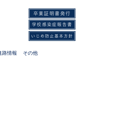
卒業証明書発行
-593-3535
学校感染症報告書
-593-6215
いじめ防止基本方針
進路情報
その他