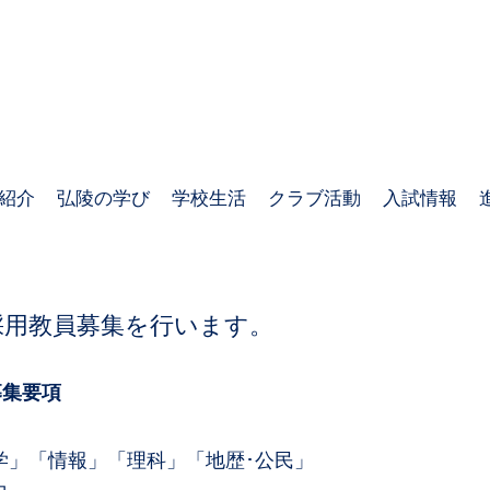
弘陵学園高等学校
TEL : 078
FAX : 078
紹介
弘陵の学び
学校生活
クラブ活動
入試情報
度採用教員募集を行います。
募集要項
」「情報」「理科」「地歴･公民」