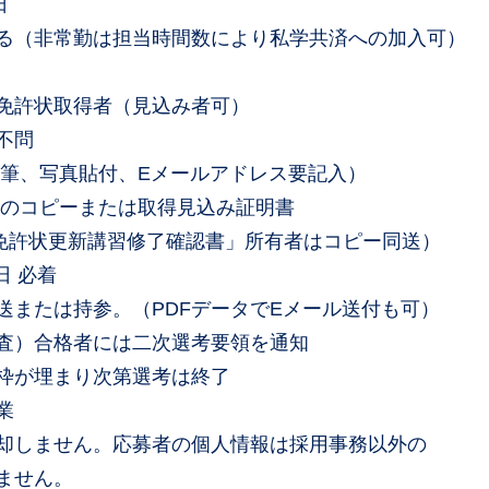
日
常勤は担当時間数により私学共済への加入可）
許状取得者（見込み者可）
問
、写真貼付、Eメールアドレス要記入）
ーまたは取得見込み証明書
習修了確認書」所有者はコピー同送）
日 必着
参。（PDFデータでEメール送付も可）
）合格者には二次選考要領を通知
まり次第選考は終了
業
ません。応募者の個人情報は採用事務以外の
せん。