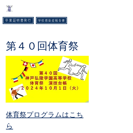
​神戸弘陵学園高等学校
卒業証明書発行
学校感染症報告書
TEL :
078-593-3535
FAX :
078-593-6215
​第４０回体育祭
​体育祭プログラムはこち
ら