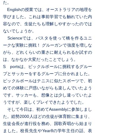
た。
Englishの授業では、オーストラリアの地理を
学びました。これは事前学習でも触れていた内
容なので、生徒たちも理解しやすかったのでは
ないでしょうか。
Scienceでは、パスタを使って橋を作るユニ
ークな実験に挑戦！ グルーガンで強度を増しな
がら、どれくらいの重さに耐えられるか試すの
は、なかなか大変だったことでしょう。
S portsは、ピックルボールに挑戦するグルー
プとサッカーをするグループに分かれました。
ピックルボールはテニスに似たスポーツで、初
めての体験に戸惑いながらも楽しんでいたよう
です。サッカーも、想像とは少し違っていたよ
うですが、楽しくプレイできたようでした。
そして今日は、初めてAssemblyに参加しまし
た。総勢2000人ほどの生徒が体育館に集まり、
生徒会長が進行役を務め、国歌斉唱から始まり
ました。校長先生やYear8の学年主任の話、表