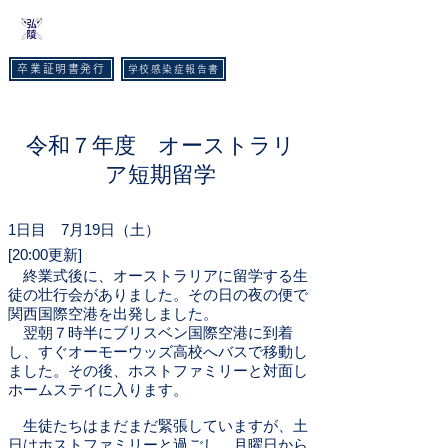
​神戸弘陵学園高等学校
卒業証明書発行
学校感染症報告書
TEL :
078-593-3535
FAX :
078-593-6215
​令和７年度 オーストラリ
ア短期留学
1日目 7月19日（土）
[20:00更新]
終業式後に、オーストラリアに留学する生
徒の壮行会がありました。その日の夜の便で
関西国際空港を出発しました。
翌朝７時半にブリスベン国際空港に到着
し、すぐオーモーウッズ高校へバスで移動し
ました。その後、ホストファミリーと対面し
ホームステイに入ります。
生徒たちはまだまだ緊張していますが、土
日はホストファミリーと過ごし、月曜日から