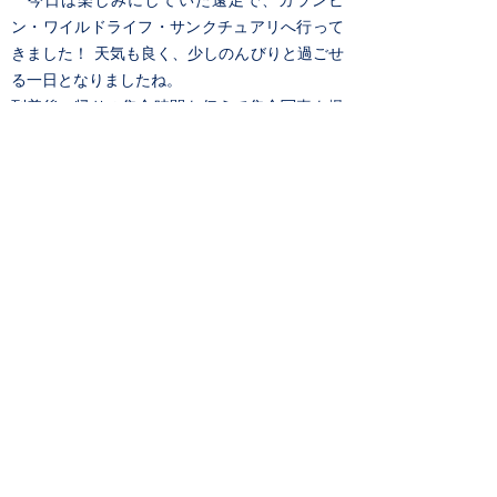
今日は楽しみにしていた遠足で、カランビ
ン・ワイルドライフ・サンクチュアリへ行って
きました！ 天気も良く、少しのんびりと過ごせ
る一日となりましたね。
到着後、帰りの集合時間を伝えて集合写真を撮
ってからは自由行動でした。生徒たちはコアラ
と一緒に写真撮影を楽しみました。撮った写真
は帰りにエントランスで受け取れたようです。
おそらく今後コアラを抱っこしての写真は撮れ
なくなるでしょうから、良い記念になったので
はないでしょうか。
カンガルーなど、動物たちを身近で見られるエ
リアが多く、いわゆる動物園とは違った体験が
できたことと思います。中にはカンガルーに追
いかけられた生徒もいたとか！
スクールバスを利用している生徒もいるため、
バスに乗り遅れないよう少し早めに出発しまし
たが、オーストラリアの動物たちを自然に近い
状態で見られたことは、貴重な経験になったの