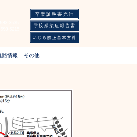
卒業証明書発行
-593-3535
学校感染症報告書
-593-6215
いじめ防止基本方針
進路情報
その他