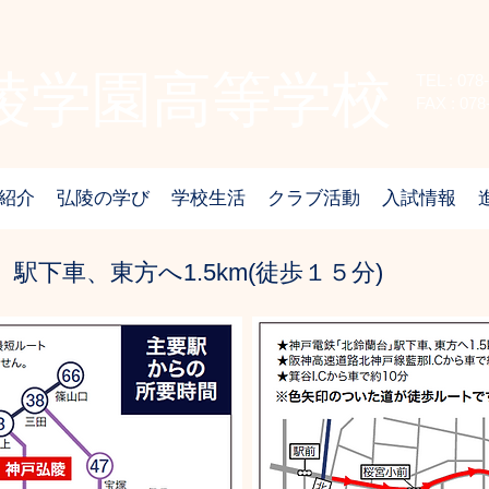
弘陵学園高等学校
TEL : 078
FAX : 078
紹介
弘陵の学び
学校生活
クラブ活動
入試情報
駅下車、東方へ1.5km(徒歩１５分)